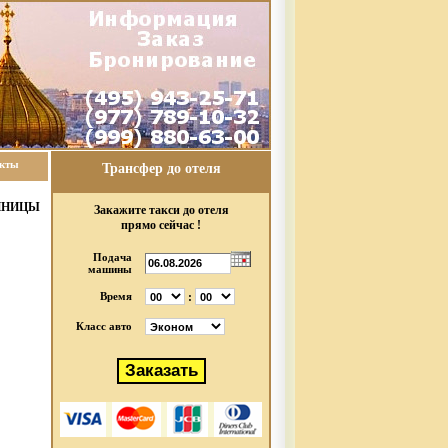
акты
Трансфер до отеля
ИНИЦЫ
Закажите такси до отеля
прямо сейчас !
Подача
машины
:
Время
Класс авто