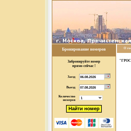
О го
Бронирование номеров
"ГРО
Забронируйте номер
прямо сейчас !
Заезд
Выезд
Количество
номеров